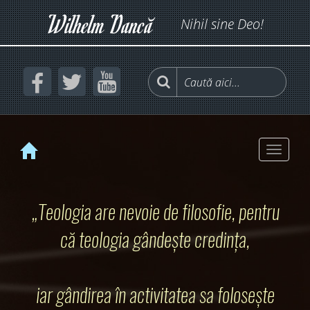
Wilhelm Dancă
Nihil sine Deo!
Toggle
naviga
„Teologia are nevoie de filosofie, pentru
că teologia gândește credința,
iar gândirea în activitatea sa folosește