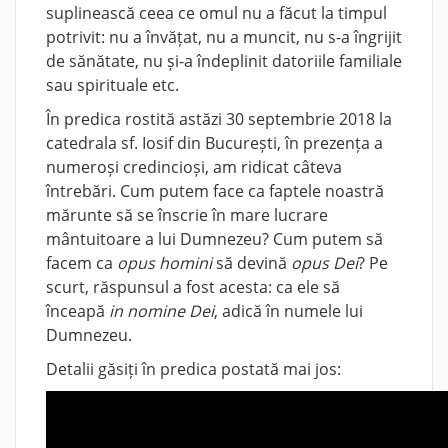
suplinească ceea ce omul nu a făcut la timpul
potrivit: nu a învățat, nu a muncit, nu s-a îngrijit
de sănătate, nu și-a îndeplinit datoriile familiale
sau spirituale etc.
În predica rostită astăzi 30 septembrie 2018 la
catedrala sf. Iosif din București, în prezența a
numeroși credincioși, am ridicat câteva
întrebări. Cum putem face ca faptele noastră
mărunte să se înscrie în mare lucrare
mântuitoare a lui Dumnezeu? Cum putem să
facem ca
opus homini
să devină
opus Dei
? Pe
scurt, răspunsul a fost acesta: ca ele să
înceapă
in nomine Dei
, adică în numele lui
Dumnezeu.
Detalii găsiți în predica postată mai jos: