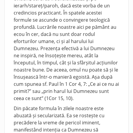
ierarh/stareț/paroh, dacă este vorba de un
credincios practicant. În spatele acestei
formule se ascunde o convingere teologică
profundă. Lucrările noastre aici pe pământ au
ecou în cer, dacă nu sunt doar rodul
eforturilor umane, ci și al harului lui
Dumnezeu. Prezența efectivă a lui Dumnezeu
ne inspiră, ne însoțește mereu, atât la
începutul, în timpul, cât și la sfârșitul acțiunilor
noastre bune. De aceea, omul nu poate să și le
însușească într-o manieră egoistă. Așa după
cum spunea sf. Paul în 1 Cor 4, 7: „Ce ai ce nu ai
primit?” sau „prin harul lui Dumnezeu sunt
ceea ce sunt” (1Cor 15, 10).
Din păcate formula în zilele noastre este
abuzată și secularizată. Ea se rostește cu
precădere la vreme de pericol iminent,
manifestând intenția ca Dumnezeu să