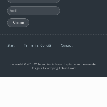
Start
Termeni și Condiții
Contact
Copyright © 2018 Wilhelm Dancă. Toate drepturile sunt rezervate!
Design și Developing: Fabian David.