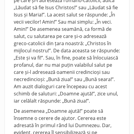
pe care și-l adresează romano-catolicii, adică
„Lăudat să fie Isus Christos!” sau „Lăudat să fie
Isus și Maria!”. La acest salut se răspunde: „În
vecii vecilor! Amin!” Sau mai simplu: „În veci.
Amin!” De asemenea seamănă, ca formă de
salut, cu salutarea pe care și-o adresează
greco-catolicii din țara noastră: „Christos în
mijlocul nostru!”. De data aceasta se răspunde:
„Este și va fi!”. Sau, în fine, poate să înlocuiască
profanul, dar nu mai puțin valabilul salut pe
care și-l adresează oamenii credincioși sau
necredincioși: „Bună ziua!” sau „Bună seara!”.
Am auzit dialoguri care începeau cu acest
schimb de saluturi: „Doamne ajută!”, zice unul,
iar celălalt răspunde: „Bună ziua!”.
De asemenea „Doamne ajută!” poate să
însemne o cerere de ajutor. Cererea este
adresată în primul rând lui Dumnezeu. Dar,
evident, cererea îl sensibilizează și pe