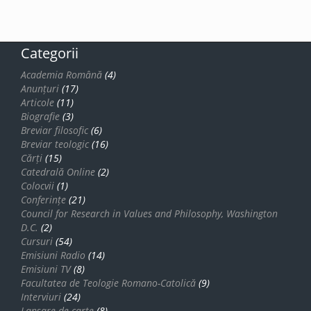
Categorii
Academia Română
(4)
Anunțuri
(17)
Articole
(11)
Biografie
(3)
Breviar filosofic
(6)
Breviar teologic
(16)
Cărți
(15)
Catedrală Online
(2)
Colocvii
(1)
Conferințe
(21)
Council for Research in Values and Philosophy, Washington
D.C.
(2)
Cursuri
(54)
Emisiuni Radio
(14)
Emisiuni TV
(8)
Facultatea de Teologie Romano-Catolică
(9)
Interviuri
(24)
Lansare de carte
(8)