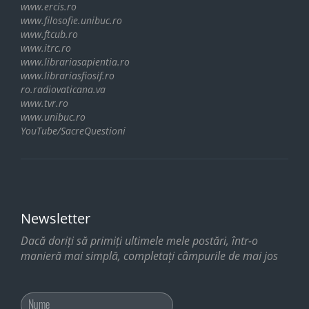
www.ercis.ro
www.filosofie.unibuc.ro
www.ftcub.ro
www.itrc.ro
www.librariasapientia.ro
www.librariasfiosif.ro
ro.radiovaticana.va
www.tvr.ro
www.unibuc.ro
YouTube/SacreQuestioni
Newsletter
Dacă doriți să primiți ultimele mele postări, într-o
manieră mai simplă, completați câmpurile de mai jos